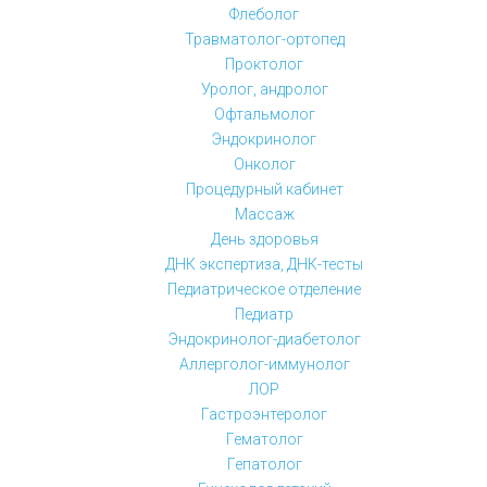
Флеболог
Травматолог-ортопед
Проктолог
Уролог, андролог
Офтальмолог
Эндокринолог
Онколог
Процедурный кабинет
Массаж
День здоровья
ДНК экспертиза, ДНК-тесты
Педиатрическое отделение
Педиатр
Эндокринолог-диабетолог
Аллерголог-иммунолог
ЛОР
Гастроэнтеролог
Гематолог
Гепатолог