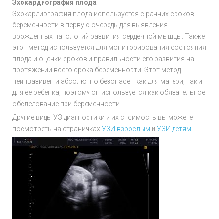
Эхокардиография плода
Эхокардиография плода используется с ранних сроков
беременности в первую очередь для выявления
врожденных патологий развития сердечной мышцы. Также
этот метод используется для мониторирования состояния
плода и оценки сроков и правильности его развития на
протяжении всего срока беременности. Этот метод
неинвазивен и абсолютно безопасен как для матери, так и
для ее ребенка, поэтому он используется как обязательное
обследование при беременности.
Другие виды УЗ диагностики и их стоимость вы можете
посмотреть на страничках
УЗИ взрослым
и
УЗИ детям
.