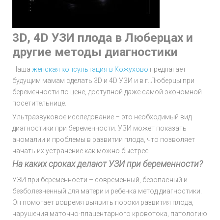
3D, 4D УЗИ плода в Люберцах и
другие методы диагностики
Наша
женская консультация в Кожухово
предлагает
будущим мамам сделать 3D и 4D УЗИ и в г. Люберцы при
беременности по цене, доступной даже самой экономной
посетительнице.
Ультразвуковое исследование – это необходимый вид
диагностики при беременности. УЗИ может показать
аномалии и проблемы в развитии плода, что позволяет
начать их устранение как можно быстрее.
На каких сроках делают УЗИ при беременности?
УЗИ при беременности – современный, безопасный и
безболезненный для матери и ребенка метод диагностики.
Он помогает вовремя выявить пороки развития плода,
нарушения маточно-плацентарного кровотока, патологию