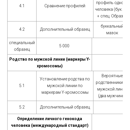
профиль одного
4.1
Сравнение профилей
человека (бук.эп.)
+ спец. Образец
буккальный
4.2
Дополнительный образец
мазок
специальный
5 000
образец
Родство по мужской линии (маркеры Y-
хромосомы)
Вероятные
Установление родства по
родственники по
5.1
мужской линии по
мужской линии
маркерам Y-хромосомы
(два мужчины)
5.2
Дополнительный образец
Определение личного генокода
человека (международный стандарт)