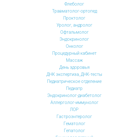
Флеболог
Травматолог-ортопед
Проктолог
Уролог, андролог
Офтальмолог
Эндокринолог
Онколог
Процедурный кабинет
Массаж
День здоровья
ДНК экспертиза, ДНК-тесты
Педиатрическое отделение
Педиатр
Эндокринолог-диабетолог
Аллерголог-иммунолог
ЛОР
Гастроэнтеролог
Гематолог
Гепатолог