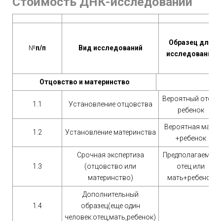
Стоимость ДНК-исследований
Образец для
№
п/п
Вид исследований
исследования
Отцовство и материнство
Вероятный отец+
1.1
Установление отцовства
ребенок
Вероятная мать
1.2
Установление материнства
+ребенок
Срочная экспертиза
Предполагаемый
1.3
(отцовство или
отец или
материнство)
мать+ребенок
Дополнительный
1.4
образец(еще один
человек:отец,мать,ребенок)