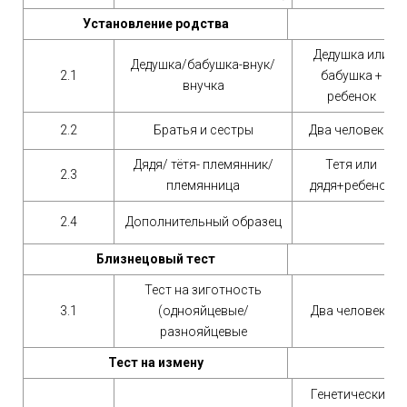
Установление родства
Дедушка или
Дедушка/бабушка-внук/
2.1
бабушка +
внучка
ребенок
2.2
Братья и сестры
Два человека
Дядя/ тётя- племянник/
Тетя или
2.3
племянница
дядя+ребенок
2.4
Дополнительный образец
Близнецовый тест
Тест на зиготность
3.1
(однояйцевые/
Два человека
разнояйцевые
Тест на измену
Генетический