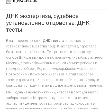
8 (495) 943-45-02
ДНК экспертиза, судебное
установление отцовства, ДНК-
тесты
В наше время понятие
ДНК теста
, а в частности
установление отцовства по ДНК экспертизе, перестало
быть чем-то необычным. Теперь првести экспертизу на
основе ДНК-данных доступно практически любому жителю
Москвы, а тажке ближайших к нашей клинике районов и
городов: Люберец, Реутова, микрорайонов Некрасовка,
Новокосино и Кожухово. Анализ ДНК стал еще более
точен и доступен для конечного потребителя этой услуги,
благодаря успехам ученых в сфере молекулярной генетики.
Мы – одна из немногих клиник, которая в сотрудничает с
лабораторией «Центра молекулярно-генетических
экспертиз», деятельность которой сертифицирована
в