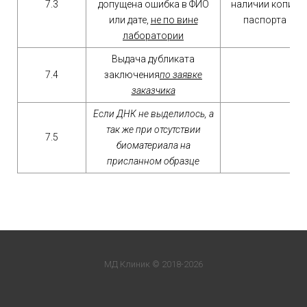
7.3
допущена ошибка в ФИО
наличии копии
или дате,
не по вине
паспорта
лаборатории
Выдача дубликата
7.4
заключения
по заявке
заказчика
Если ДНК не выделилось, а
так же при отсутствии
7.5
биоматериала на
присланном образце
МД Клиник © 2018-2026