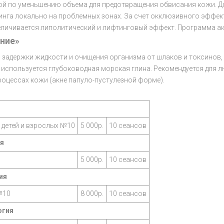
ой по уменьшению объема для предотвращения обвисания кожи. Дл
инга локально на проблемных зонах. За счет окклюзивного эффек
величивается липолитический и лифтинговый эффект. Программа ак
ние»
задержки жидкости и очищения организма от шлаков и токсинов, 
е используется глубоководная морская глина. Рекомендуется для 
оцессах кожи (акне папуло-пустулезной форме).
детей и взрослых №10
5 000р.
10 сеансов
я
5 000р.
10 сеансов
ия
№10
8 000р.
10 сеансов
огия