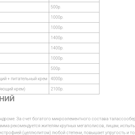
500р.
1000р.
1000р.
1400р.
1400р.
1000р.
500р.
ий + питательный крем
4000р.
яющий крем)
2100р.
НИЙ
ндроме. За счет богатого микроэлементного состава талассооберт
амма рекомендуется жителям крупных мегаполисов, лицам, испы
истрофией (целлюлитом) любой степени, повышает упругость и то