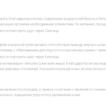
уэта. Благодаря высокому содержанию водорослей Фукуса и Лит
насыщая организм необходимыми элементами. По желанию, процеду
имости повторить курс через 2 месяца.
itata и морской грязи активно способствует выводу жиров и шлак
ограмму с обертыванием для упругости кожи или массажем с прим
имости повторить курс через 4 месяца.
 активизирует липолиз (сжигание жира). Благодаря богатому йо
х жировых отложений. Улучшается рельеф кожи, ее эластичность 
тановление после родов, а также в сочетании с терапией по сниже
 волокон, повышение упругости и увлажнение кожи.