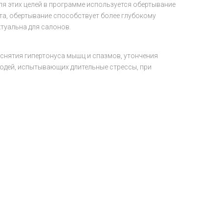
я этих целей в программе используется обертывание
та, обертывание способствует более глубокому
туальна для салонов.
снятия гипертонуса мышц и спазмов, утончения
людей, испытывающих длительные стрессы, при