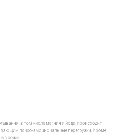
ывания, в том числе магния и йода, происходит
тывающим психо-эмоциональные перегрузки. Кроме
нус кожи.