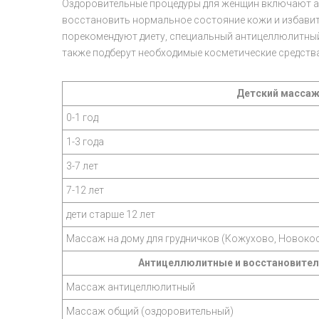
Оздоровительные процедуры для женщин включают ан
восстановить нормальное состояние кожи и избавит
порекомендуют диету, специальный антицеллюлитный
также подберут необходимые косметические средства
Детский массаж
0-1 год
1-3 года
3-7 лет
7-12 лет
дети старше 12 лет
Массаж на дому для грудничков (Кожухово, Новокос
Антицеллюлитные и восстановите
Массаж антицеллюлитный
Массаж общий (оздоровительный)