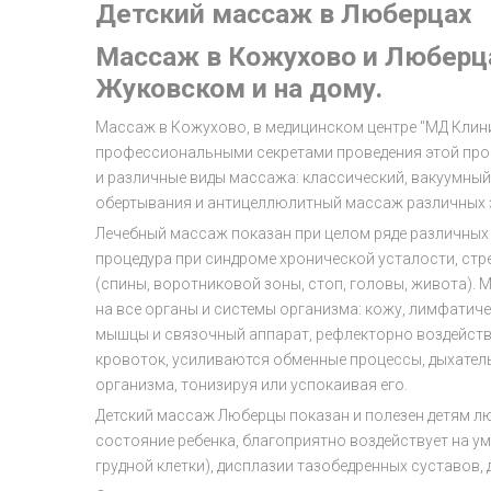
Детский массаж в Люберцах
Массаж в Кожухово и Люберца
Жуковском и на дому.
Массаж в Кожухово, в медицинском центре "МД Клин
профессиональными секретами проведения этой про
и различные виды массажа: классический, вакуумный,
обертывания и антицеллюлитный массаж различных з
Лечебный массаж показан при целом ряде различных 
процедура при синдроме хронической усталости, стре
(спины, воротниковой зоны, стоп, головы, живота).
на все органы и системы организма: кожу, лимфатич
мышцы и связочный аппарат, рефлекторно воздейству
кровоток, усиливаются обменные процессы, дыхател
организма, тонизируя или успокаивая его.
Детский массаж Люберцы показан и полезен детям лю
состояние ребенка, благоприятно воздействует на у
грудной клетки), дисплазии тазобедренных суставов,