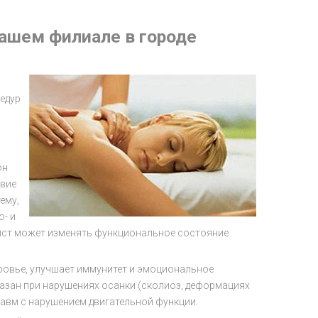
ашем филиале в городе
едур
он
твие
ему,
о- и
ист может изменять функциональное состояние
ровье, улучшает иммунитет и эмоциональное
казан при нарушениях осанки (сколиоз, деформациях
равм с нарушением двигательной функции.