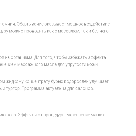
отамния, Обертывание оказывает мощное воздействие
ру можно проводить как с массажем, так и без него.
ов из организма. Для того, чтобы избежать эффекта
енением массажного масла для упругости кожи.
дом жидкому концентрату бурых водорослей улучшает
и тургор. Программа актуальна для салонов.
нию веса. Эффекты от процедуры: укрепление мягких