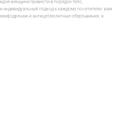
дой женщине привести в порядок тело,
и индивидуальный подход к каждому посетителю: вам
 лимфодренаж и антицеллюлитные обертывания, а