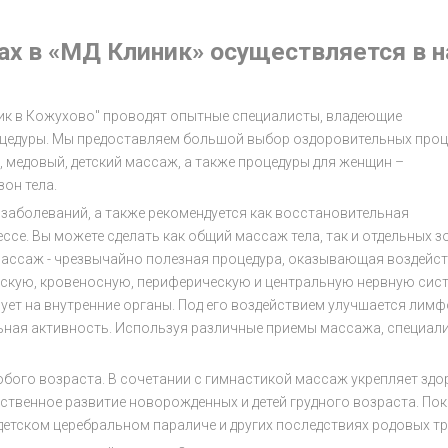
х в «МД Клиник» осуществляется в н
ик в Кожухово" проводят опытные специалисты, владеющие
цедуры. Мы предоставляем большой выбор оздоровительных проц
 медовый, детский массаж, а также процедуры для женщин –
он тела.
заболеваний, а также рекомендуется как восстановительная
ссе. Вы можете сделать как общий массаж тела, так и отдельных з
 Массаж - чрезвычайно полезная процедура, оказывающая воздейс
ескую, кровеносную, периферическую и центральную нервную сист
ет на внутренние органы. Под его воздействием улучшается лимф
ьная активность. Используя различные приемы массажа, специал
бого возраста. В сочетании с гимнастикой массаж укрепляет здо
мственное развитие новорожденных и детей грудного возраста. По
 детском церебральном параличе и других последствиях родовых т