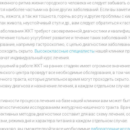
женного ритма жизни городского человека не следует забывать 
ся наиболее частыми на фоне других заболеваний. Если вы замет
ть, изжога, а так же тошнота, горечь во рту и другие проблемы с 
лах живота, неустойчивый стул и др., вам следует обратиться к га
заболевания ЖКТ требуют своевременной диагностики и квалифици
лечение только усугубляет развитие и течение таких заболеваний.
ование, например гастроскопию, с целью диагностики заболеван
проходить скрыто.
Высококлассные специалисты
нашей клиники пр
начат индивидуальный курс лечения.
ушений в работе ЖКТ на ранних стадиях имеет огромное значение
нского центра проведут все необходимые обследования, в том чи
чного тракта, которые длительное время могут проходить скрыт
овку диагноза и назначение лечения, в каждом отдельном случае
тивности процесса лечения на базе нашей клиники вам может быт
иагностическим исследованием желудочно-кишечного тракта. Врач
тивных методов диагностики составит для вас схему лечения, о
ни, режима дня и характера питания в каждом отдельном случае.
Кожухово, вы сможете пройти все необходимые
лабораторные иссл