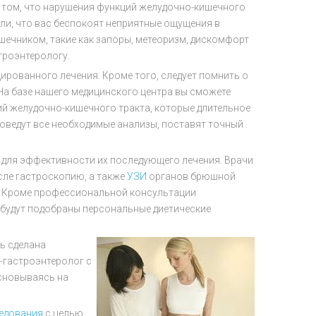
о том, что нарушения функций желудочно-кишечного
или, что вас беспокоят неприятные ощущения в
кишечником, такие как запоры, метеоризм, дискомфорт
строэнтерологу.
рованного лечения. Кроме того, следует помнить о
 На базе нашего медицинского центра вы сможете
ий желудочно-кишечного тракта, которые длительное
оведут все необходимые анализы, поставят точный
 для эффективности их последующего лечения. Врачи
сле гастроскопию, а также
УЗИ
органов брюшной
о. Кроме профессиональной консультации
 будут подобраны персональные диетические
ь сделана
-гастроэнтеролог с
сновываясь на
едования
с целью