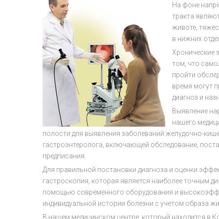
На фоне напря
тракта являют
животе, тяжес
в нижних отде
Хронические 
том, что само
пройти обслед
время могут 
диагноз и наз
Выявление нар
нашего медици
полости для выявления заболеваний желудочно-кише
гастроэнтеролога, включающей обследование, постан
предписания.
Для правильной постановки диагноза и оценки эффек
гастроскопия, которая является наиболее точным д
помощью современного оборудования и высокоэффек
индивидуальной истории болезни с учетом образа жиз
В нашем медицинском центре, который находится в 