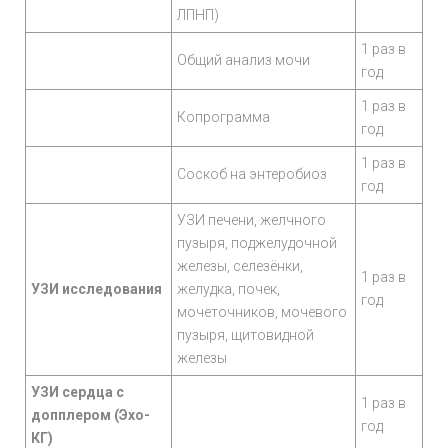
ЛПНП)
1 раз в
Общий анализ мочи
год
1 раз в
Копрограмма
год
1 раз в
Соскоб на энтеробиоз
год
УЗИ печени, желчного
пузыря, поджелудочной
железы, селезёнки,
1 раз в
УЗИ исследования
желудка, почек,
год
мочеточников, мочевого
пузыря, щитовидной
железы
УЗИ сердца с
1 раз в
допплером (Эхо-
год
КГ)