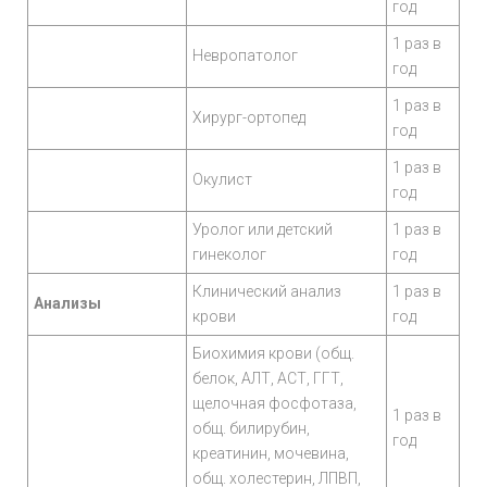
год
1 раз в
Невропатолог
год
1 раз в
Хирург-ортопед
год
1 раз в
Окулист
год
Уролог или детский
1 раз в
гинеколог
год
Клинический анализ
1 раз в
Анализы
крови
год
Биохимия крови (общ.
белок, АЛТ, АСТ, ГГТ,
щелочная фосфотаза,
1 раз в
общ. билирубин,
год
креатинин, мочевина,
общ. холестерин, ЛПВП,