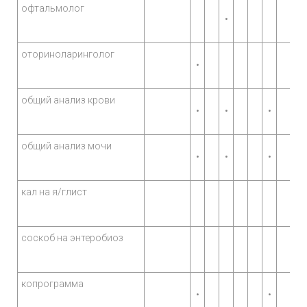
офтальмолог
•
оториноларинголог
•
общий анализ крови
•
•
•
общий анализ мочи
•
•
•
кал на я/глист
соскоб на энтеробиоз
копрограмма
•
•