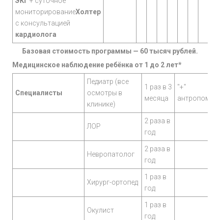
ЭКГ
+ суточное
мониторирование
Холтер
с консультацией
кардиолога
Базовая стоимость программы — 60 тысяч рублей.
Медицинское наблюдение ребёнка от 1 до 2 лет*
Педиатр (все
1 раз в 3
"+"
Специалисты
осмотры в
месяца
антропомет
клинике)
2 раза в
ЛОР
год
2 раза в
Невропатолог
год
1 раз в
Хирург-ортопед
год
1 раз в
Окулист
год