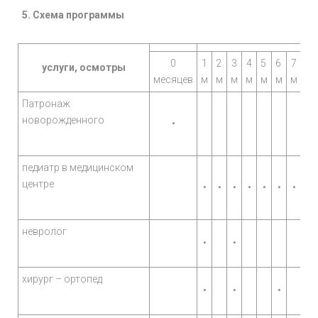
5. Схема программы
0
1
2
3
4
5
6
7
8
услуги, осмотры
месяцев
м
м
м
м
м
м
м
м
Патронаж
новорожденного
•
педиатр в медицинском
центре
•
•
•
•
•
•
•
•
невролог
•
•
хирург – ортопед
•
•
•