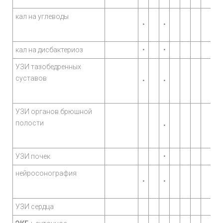
кал на углеводы
•
•
кал на дисбактериоз
•
•
УЗИ тазобедренных
суставов
•
•
УЗИ органов брюшной
полости
•
УЗИ почек
•
нейросонография
•
•
УЗИ сердца