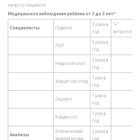
запросу пациента.
Медицинское наблюдение ребёнка от 2 до 3 лет*
3 раза в
"+"
Специалисты
Педиатр
год
антропомет
2 раза в
ЛОР
год
2 раза в
Невропатолог
год
1 раз в
Хирург-ортопед
год
1 раз в
Окулист
год
1 раз в
Кардиолог
год
Клинический
2 раза в
Анализы
анализ крови
год