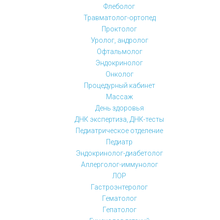
Флеболог
Травматолог-ортопед
Проктолог
Уролог, андролог
Офтальмолог
Эндокринолог
Онколог
Процедурный кабинет
Массаж
День здоровья
ДНК экспертиза, ДНК-тесты
Педиатрическое отделение
Педиатр
Эндокринолог-диабетолог
Аллерголог-иммунолог
ЛОР
Гастроэнтеролог
Гематолог
Гепатолог