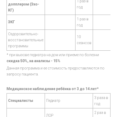
1 раз в
допплером (Эхо-
год
КГ)
1 раз в
ЭКГ
год
Оздоровительно-
10
восстановительные
сеансов
программы
* при вызове педиатра на дом или приеме по болезни
скидка 50%, на анализы - 15%
Данная программа и ее стоимость предоставляются по
запросу пациента.
Медицинское наблюдение ребёнка от 3 до 14 лет*
3 раза в
Специалисты
Педиатр
год
2 раз в
ЛОР