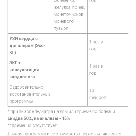
селезёнки,
год
желудка, почек,
мочеточников,
мочевого
пузыря
УЗИ сердца с
1 раз в
допплером (Эхо-
год
КГ)
ЭКГ +
1 раз в
консультация
год
кардиолога
Оздоровительно-
10
восстановительные
сеансов
программы
* при вызове педиатра на дом или приеме по болезни
скидка 50%, на анализы - 15%
**временно отсутствует
Данная программа и ее стоимость предоставляются по