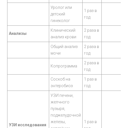
Уролог или
1 раз в
детский
год
гинеколог
Клинический
2 раза в
Анализы
анализ крови
год
Общий анализ
2 раза в
мочи
год
2 раза в
Копрограмма
год
Соскоб на
1 раз в
энтеробиоз
год
УЗИ печени,
желчного
пузыря,
поджелудочной
железы,
1 раз в
УЗИ исследования