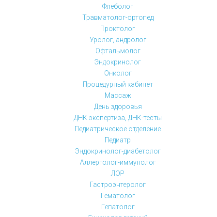
Флеболог
Травматолог-ортопед
Проктолог
Уролог, андролог
Офтальмолог
Эндокринолог
Онколог
Процедурный кабинет
Массаж
День здоровья
ДНК экспертиза, ДНК-тесты
Педиатрическое отделение
Педиатр
Эндокринолог-диабетолог
Аллерголог-иммунолог
ЛОР
Гастроэнтеролог
Гематолог
Гепатолог