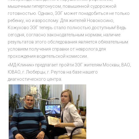
мышечным гипертонусом, повышенной судорожной
готовностью. Однако, ЭЭГ может понадобиться не только
ребенку, но и взрослому. Для жителей Новокосино,
Кожухово ЭЭГ теперь стало полностью доступным! Ведь
сегодня, согласно законодательным нормам, наличие
результатов этого обследования является обязательным
условием получения справки от невролога для
прохождения водительской комиссии.
«МД-Клиник» предлагает пройти ЭЭГ жителям Москвы, ВАО,
ЮВАО, г. Люберцы, г. Реутов на базе нашего
диагностического центра.