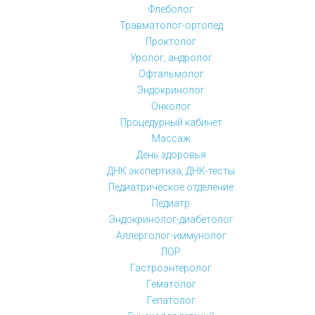
Флеболог
Травматолог-ортопед
Проктолог
Уролог, андролог
Офтальмолог
Эндокринолог
Онколог
Процедурный кабинет
Массаж
День здоровья
ДНК экспертиза, ДНК-тесты
Педиатрическое отделение
Педиатр
Эндокринолог-диабетолог
Аллерголог-иммунолог
ЛОР
Гастроэнтеролог
Гематолог
Гепатолог