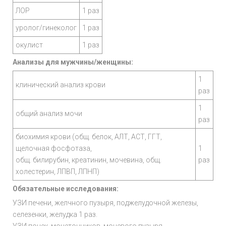
ЛОР
1 раз
уролог/гинеколог
1 раз
окулист
1 раз
Анализы для мужчины/женщины:
1
клинический анализ крови
раз
1
общий анализ мочи
раз
биохимия крови (общ. белок, АЛТ, АСТ, ГГТ,
щелочная фосфотаза,
1
общ. билирубин, креатинин, мочевина, общ.
раз
холестерин, ЛПВП, ЛПНП)
Обязательные исследования:
УЗИ печени, желчного пузыря, поджелудочной железы,
селезенки, желудка 1 раз.