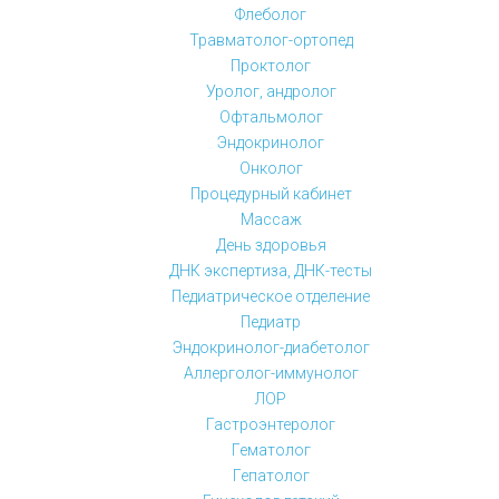
Флеболог
Травматолог-ортопед
Проктолог
Уролог, андролог
Офтальмолог
Эндокринолог
Онколог
Процедурный кабинет
Массаж
День здоровья
ДНК экспертиза, ДНК-тесты
Педиатрическое отделение
Педиатр
Эндокринолог-диабетолог
Аллерголог-иммунолог
ЛОР
Гастроэнтеролог
Гематолог
Гепатолог