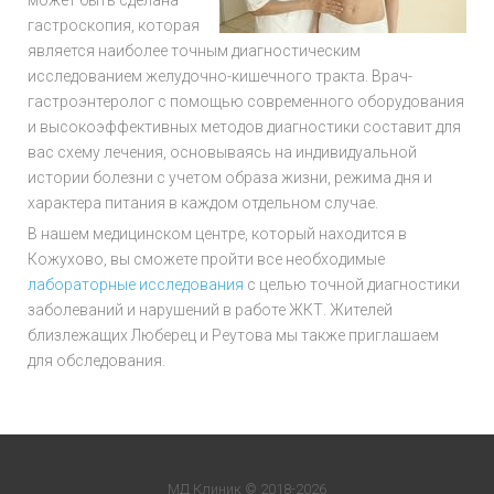
может быть сделана
гастроскопия, которая
является наиболее точным диагностическим
исследованием желудочно-кишечного тракта. Врач-
гастроэнтеролог с помощью современного оборудования
и высокоэффективных методов диагностики составит для
вас схему лечения, основываясь на индивидуальной
истории болезни с учетом образа жизни, режима дня и
характера питания в каждом отдельном случае.
В нашем медицинском центре, который находится в
Кожухово, вы сможете пройти все необходимые
лабораторные исследования
с целью точной диагностики
заболеваний и нарушений в работе ЖКТ. Жителей
близлежащих Люберец и Реутова мы также приглашаем
для обследования.
МД Клиник © 2018-2026