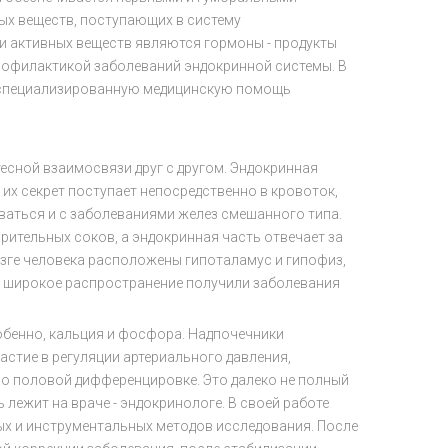
ых веществ, поступающих в систему
и активных веществ являются гормоны - продукты
профилактикой заболеваний эндокринной системы. В
ь специализированную медицинскую помощь
есной взаимосвязи друг с другом. Эндокринная
 их секрет поступает непосредственно в кровоток,
ваться и с заболеваниями желез смешанного типа.
ительных соков, а эндокринная часть отвечает за
зге человека расположены гипоталамус и гипофиз,
я широкое распространение получили заболевания
обенно, кальция и фосфора. Надпочечники
стие в регуляции артериального давления,
но половой дифференцировке. Это далеко не полный
лежит на враче - эндокринологе. В своей работе
ых и инструментальных методов исследования. После