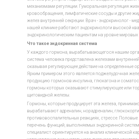
механизмами регуляции. Гуморальная регуляция жиз
кровообращения, лимфатические сосуды и другие жид
желез внутренней секреции. Врач - эндокринолог - 
нашей клинике работают эндокринологи высокой кв
эндокринологическим пациентам на уровне мировых 
Что такое эндокринная система
У каждого гормона, вырабатывающегося нашим органи
система человека представлена железами внутренней 
оказывая регулирующее действие на определенные ор
Ярким примером этого является поджелудочная желе
продукцию гормонов инсулина, глюкагона и соматос
гормоны которых оказывают стимулирующее или торм
щитовидной железы.
Гормоны, которые продуцирует эта железа, принимаю
вырабатывают адреналин, норадреналин, глюкокорти
противовоспалительных реакциях, стрессе. Половые
перечень функций, выполняемых эндокринной системой
специалист ориентируется на анализ клинической ка