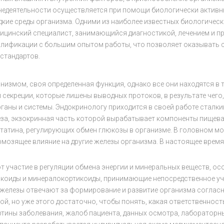
недеятельности осуществляется при помощи биологически активн
кие среды организма. Одними из наиболее известных биологическ
медицинский специалист, занимающийся диагностикой, лечением и 
алификации с большим опытом работы, что позволяет оказыват
стандартов.
змом, своя определенная функция, однако все они находятся в т
секреции, которые лишены выводных протоков, в результате чего,
ганы и системы. Эндокринологу приходится в своей работе сталки
за, экзокринная часть которой вырабатывает компоненты пищевар
татина, регулирующих обмен глюкозы в организме. В головном мо
озящее влияние на другие железы организма. В настоящее врем
т участие в регуляции обмена энергии и минеральных веществ, ос
коиды и минералокортикоиды, принимающие непосредственное уча
 железы отвечают за формирование и развитие организма соглас
, но уже этого достаточно, чтобы понять, какая ответственность 
ртины заболевания, жалоб пациента, данных осмотра, лабораторн