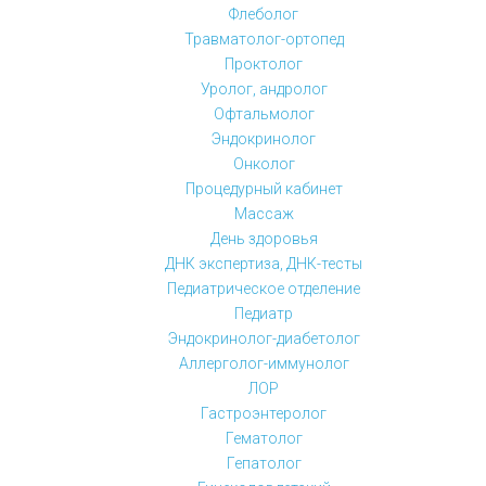
Флеболог
Травматолог-ортопед
Проктолог
Уролог, андролог
Офтальмолог
Эндокринолог
Онколог
Процедурный кабинет
Массаж
День здоровья
ДНК экспертиза, ДНК-тесты
Педиатрическое отделение
Педиатр
Эндокринолог-диабетолог
Аллерголог-иммунолог
ЛОР
Гастроэнтеролог
Гематолог
Гепатолог