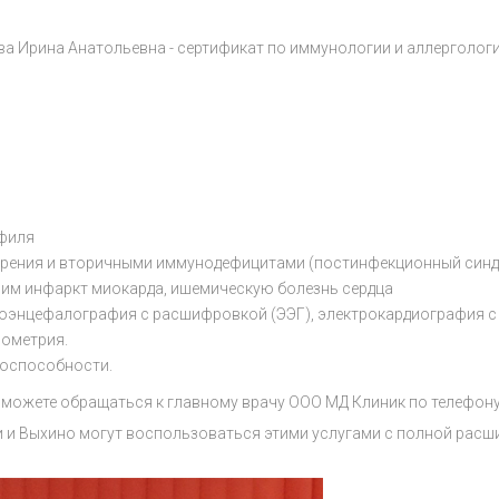
а Ирина Анатольевна - сертификат по иммунологии и аллерголог
офиля
орения и вторичными иммунодефицитами (постинфекционный синд
шим инфаркт миокарда, ишемическую болезнь сердца
оэнцефалография с расшифровкой (ЭЭГ), электрокардиография с 
иометрия.
доспособности.
можете обращаться к главному врачу ООО МД Клиник по телефону -
 и Выхино могут воспользоваться этими услугами с полной расши