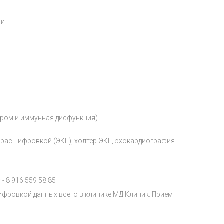
ии
ром и иммунная дисфункция)
расшифровкой (ЭКГ), холтер-ЭКГ, эхокардиография
 8 916 559 58 85
фровкой данных всего в клинике МД Клиник. Прием