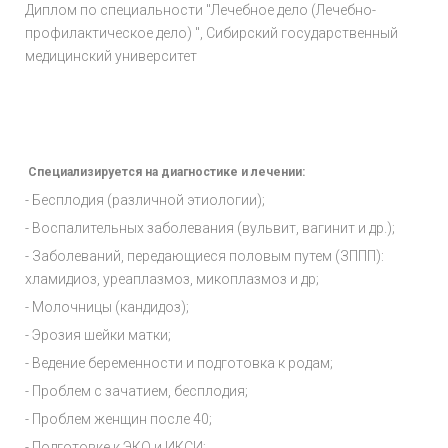
Диплом по специальности "Лечебное дело (Лечебно-
профилактическое дело) ", Сибирский государственный
медицинский университет
Специализируется на диагностике и лечении:
- Бесплодия (различной этиологии);
- Воспалительных заболевания (вульвит, вагинит и др.);
- Заболеваний, передающиеся половым путем (ЗППП):
хламидиоз, уреаплазмоз, микоплазмоз и др;
- Молочницы (кандидоз);
- Эрозия шейки матки
;
- Ведение беременности и подготовка к родам
;
- Проблем с зачатием, бесплодия
;
- Проблем женщин после 40
;
- Подготовке к ЭКО и ИКСИ
;