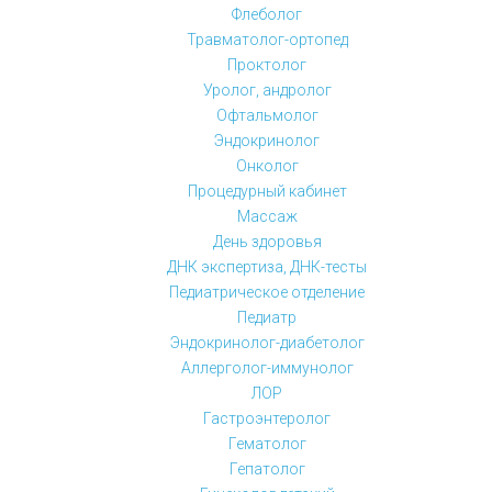
Флеболог
Травматолог-ортопед
Проктолог
Уролог, андролог
Офтальмолог
Эндокринолог
Онколог
Процедурный кабинет
Массаж
День здоровья
ДНК экспертиза, ДНК-тесты
Педиатрическое отделение
Педиатр
Эндокринолог-диабетолог
Аллерголог-иммунолог
ЛОР
Гастроэнтеролог
Гематолог
Гепатолог