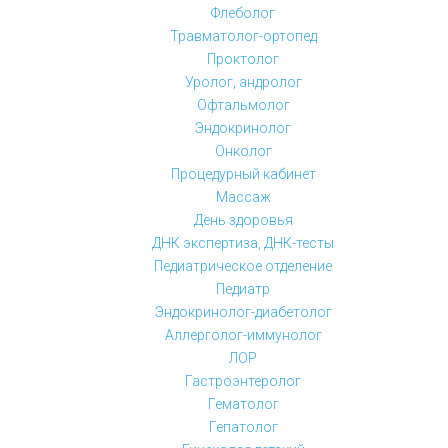
Флеболог
Травматолог-ортопед
Проктолог
Уролог, андролог
Офтальмолог
Эндокринолог
Онколог
Процедурный кабинет
Массаж
День здоровья
ДНК экспертиза, ДНК-тесты
Педиатрическое отделение
Педиатр
Эндокринолог-диабетолог
Аллерголог-иммунолог
ЛОР
Гастроэнтеролог
Гематолог
Гепатолог