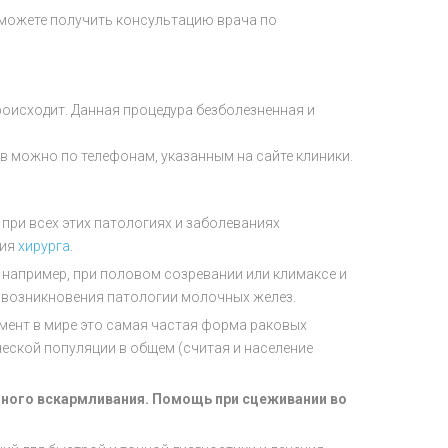
ы можете получить консультацию врача по
роисходит. Данная процедура безболезненная и
 можно по телефонам, указанным на сайте клиники.
 при всех этих патологиях и заболеваниях
ция
хирурга
.
например, при половом созревании или климаксе и
 возникновения патологии молочных желез.
мент в мире это самая частая форма раковых
ческой популяции в общем (считая и население
дного вскармливания. Помощь при сцеживании во