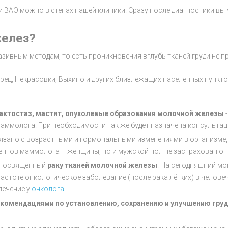
и ВАО можно в стенах нашей клиники. Сразу после диагностики в
желез?
зивным методам, то есть проникновения вглубь тканей груди не п
ц, Некрасовки, Выхино и других близлежащих населенных пунктов
актостаз, мастит, опухолевые образования молочной железы
-
маммолога. При необходимости так же будет назначена консульта
язано с возрастными и гормональными изменениями в организме, 
ентов маммолога – женщины, но и мужской пол не застрахован от
, посвященный
раку тканей молочной железы
. На сегодняшний мо
частоте онкологическое заболевание (после рака лёгких) в челове
лечение у
онколога
.
екомендациями по установлению, сохранению и улучшению гру