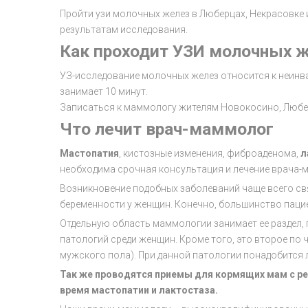
Пройти узи молочных желез в Люберцах, Некрасовке 
результатам исследования.
Как проходит УЗИ молочных 
УЗ-исследование молочных желез относится к неинва
занимает 10 минут.
Записаться к маммологу жителям Новокосино, Любере
Что лечит врач-маммолог
Мастопатия
, кистозные изменения, фиброаденома,
л
необходима срочная консультация и лечение врача-
Возникновение подобных заболеваний чаще всего св
беременности у женщин. Конечно, большинство паци
Отдельную область маммологии занимает ее раздел
патологий среди женщин. Кроме того, это второе по 
мужского пола). При данной патологии понадобится 
Так же проводятся приемы для кормящих мам с р
время мастопатии и лактостаза.