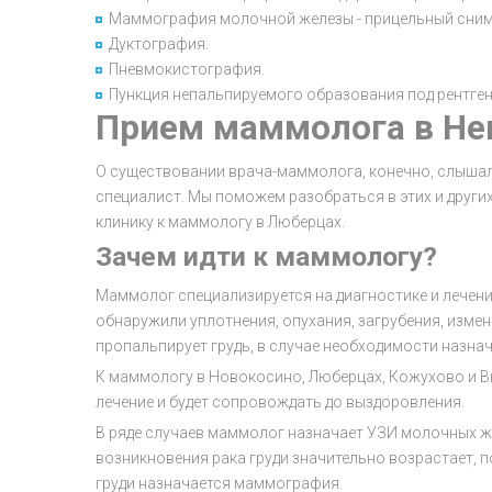
Маммография молочной железы - прицельный снимо
Дуктография.
Пневмокистография.
Пункция непальпируемого образования под рентген
Прием маммолога в Нек
О существовании врача-маммолога, конечно, слышала
специалист. Мы поможем разобраться в этих и других
клинику к маммологу в Люберцах.
Зачем идти к маммологу?
Маммолог специализируется на диагностике и лечени
обнаружили уплотнения, опухания, загрубения, измен
пропальпирует грудь, в случае необходимости назна
К маммологу в Новокосино, Люберцах, Кожухово и В
лечение и будет сопровождать до выздоровления.
В ряде случаев маммолог назначает УЗИ молочных же
возникновения рака груди значительно возрастает, 
груди назначается маммография.