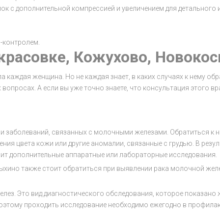
к с дополнительной компрессией и увеличением для детального и
-контролем.
расовке, Кожухово, Новокос
 каждая женщина. Но не каждая знает, в каких случаях к нему об
 вопросах. А если вы уже точно знаете, что консультация этого в
и заболеваний, связанных с молочными железами. Обратиться к не
ения цвета кожи или другие аномалии, связанные с грудью. В резу
чит дополнительные аппаратные или лабораторные исследования.
ыхино также стоит обратиться при выявлении рака молочной желе
лез. Это вид диагностического обследования, которое показано ж
поэтому проходить исследование необходимо ежегодно в профилак